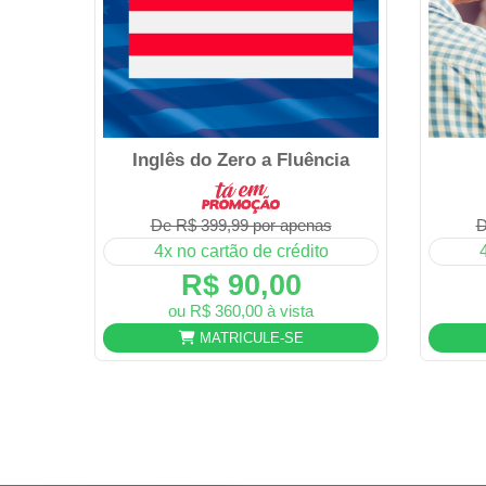
Inglês do Zero a Fluência
De R$ 399,99 por apenas
D
4x no cartão de crédito
R$ 90,00
ou R$ 360,00 à vista
MATRICULE-SE