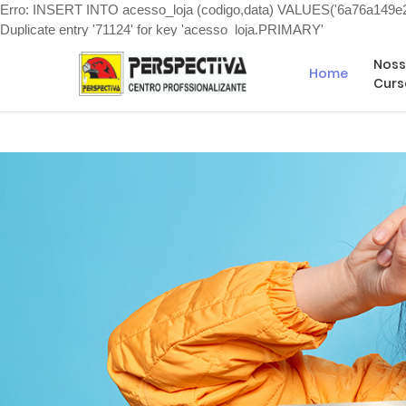
Erro: INSERT INTO acesso_loja (codigo,data) VALUES('6a76a149e2e
Duplicate entry '71124' for key 'acesso_loja.PRIMARY'
Mais de 70 Cursos para você escolher!
Noss
Home
Curs