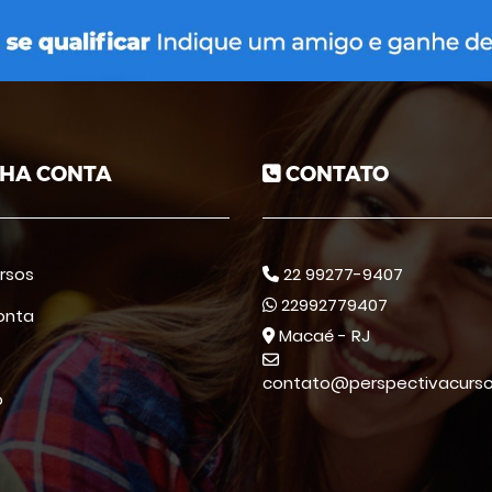
HA CONTA
CONTATO
rsos
22 99277-9407
22992779407
onta
Macaé - RJ
contato@perspectivacurso
o