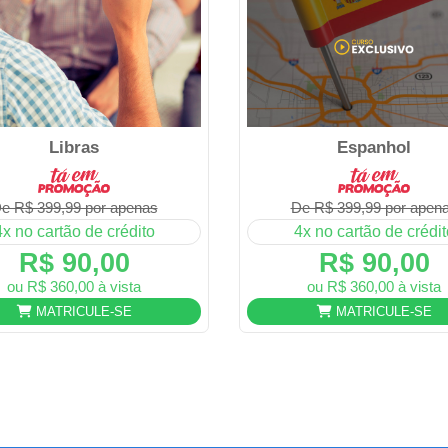
Libras
Espanhol
e R$ 399,99 por apenas
De R$ 399,99 por apen
4x no cartão de crédito
4x no cartão de crédit
R$ 90,00
R$ 90,00
ou R$ 360,00 à vista
ou R$ 360,00 à vista
MATRICULE-SE
MATRICULE-SE