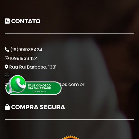
CONTATO
(16)991938424
16991938424
Rua Rui Barbosa, 1331
contato@destaquecursos.com.br
COMPRA SEGURA