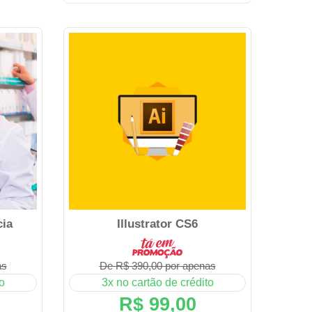
cia
Illustrator CS6
as
De R$ 390,00 por apenas
o
3x no cartão de crédito
R$ 99,00