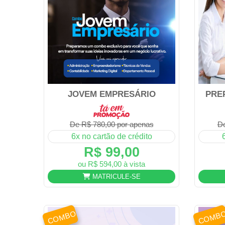
JOVEM EMPRESÁRIO
PRE
De R$ 780,00 por apenas
De
6x no cartão de crédito
R$ 99,00
ou R$ 594,00 à vista
MATRICULE-SE
COMBO
COMB