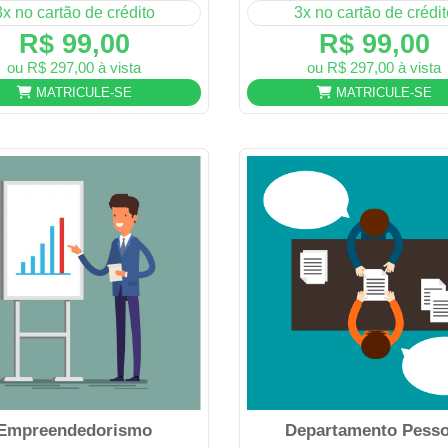
3x no cartão de crédito
3x no cartão de crédit
R$ 99,00
R$ 99,00
ou R$ 297,00 à vista
ou R$ 297,00 à vista
MATRICULE-SE
MATRICULE-SE
Empreendedorismo
Departamento Pesso