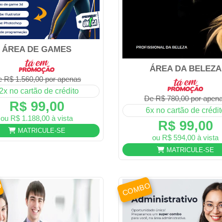
ÁREA DE GAMES
ÁREA DA BELEZA
 R$ 1.560,00 por apenas
2x no cartão de crédito
De R$ 780,00 por apen
R$ 99,00
6x no cartão de crédit
ou R$ 1.188,00 à vista
R$ 99,00
MATRICULE-SE
ou R$ 594,00 à vista
MATRICULE-SE
O
COMBO