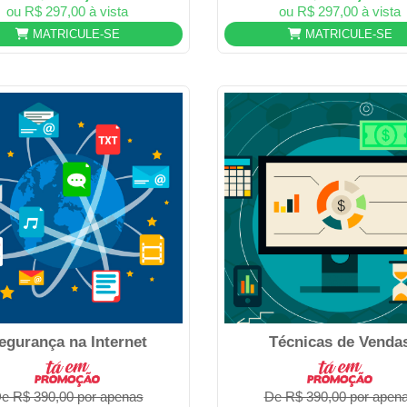
ou R$ 297,00 à vista
ou R$ 297,00 à vista
MATRICULE-SE
MATRICULE-SE
egurança na Internet
Técnicas de Venda
e R$ 390,00 por apenas
De R$ 390,00 por apen