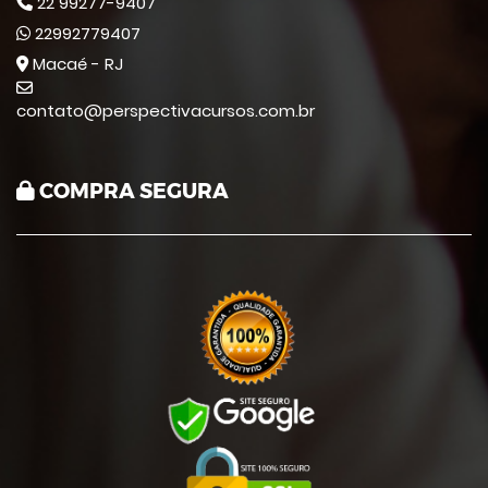
22 99277-9407
22992779407
Macaé - RJ
contato@perspectivacursos.com.br
COMPRA SEGURA