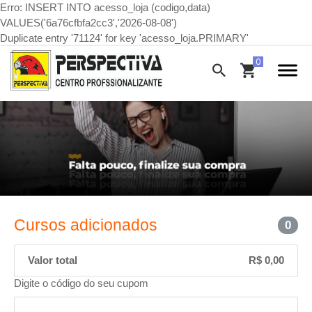
Erro: INSERT INTO acesso_loja (codigo,data)
VALUES('6a76cfbfa2cc3','2026-08-08')
Duplicate entry '71124' for key 'acesso_loja.PRIMARY'
Cursos adicionados
0
Valor total
R$ 0,00
Digite o código do seu cupom